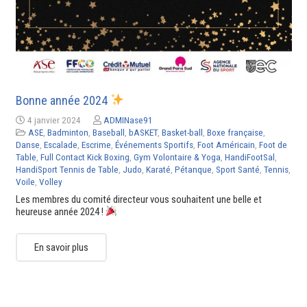
Bonne année 2024
4 janvier 2024
ADMINase91
ASE
,
Badminton
,
Baseball
,
bASKET
,
Basket-ball
,
Boxe française
,
Danse
,
Escalade
,
Escrime
,
Événements Sportifs
,
Foot Américain
,
Foot de
Table
,
Full Contact Kick Boxing
,
Gym Volontaire & Yoga
,
HandiFootSal
,
HandiSport Tennis de Table
,
Judo
,
Karaté
,
Pétanque
,
Sport Santé
,
Tennis
,
Voile
,
Volley
Les membres du comité directeur vous souhaitent une belle et
heureuse année 2024 !
En savoir plus