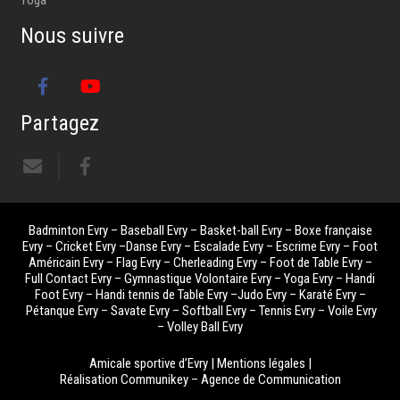
Nous suivre
Partagez
Badminton Evry
–
Baseball Evry
–
Basket-ball Evry
–
Boxe française
Evry
–
Cricket Evry
–
Danse Evry
–
Escalade Evry
–
Escrime Evry
–
Foot
Américain Evry
–
Flag Evry
–
Cherleading Evry
–
Foot de Table Evry
–
Full Contact Evry
–
Gymnastique Volontaire Evry
–
Yoga Evry
–
Handi
Foot Evry
–
Handi tennis de Table Evry
–
Judo Evry
–
Karaté Evry
–
Pétanque Evry
–
Savate Evry
–
Softball Evry
–
Tennis Evry
–
Voile Evry
–
Volley Ball Evry
Amicale sportive d’Evry |
Mentions légales
|
Réalisation
Communikey
–
Agence de Communication