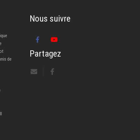
Nous suivre
ique
e
ot
Partagez
nnis de
e
ll