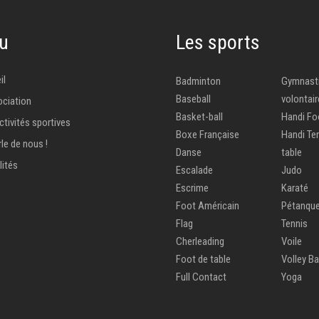
u
Les sports
il
Badminton
Gymnast
Baseball
volontair
ociation
Basket-ball
Handi Fo
ctivités sportives
Boxe Française
Handi Te
le de nous !
Danse
table
lités
Escalade
Judo
Escrime
Karaté
Foot Américain
Pétanqu
Flag
Tennis
Cherleading
Voile
Foot de table
Volley Ba
Full Contact
Yoga