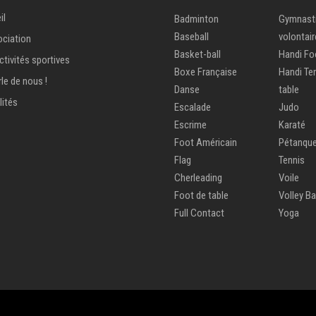
il
Badminton
Gymnast
Baseball
volontair
ociation
Basket-ball
Handi Fo
ctivités sportives
Boxe Française
Handi Te
le de nous !
Danse
table
lités
Escalade
Judo
Escrime
Karaté
Foot Américain
Pétanqu
Flag
Tennis
Cherleading
Voile
Foot de table
Volley Ba
Full Contact
Yoga