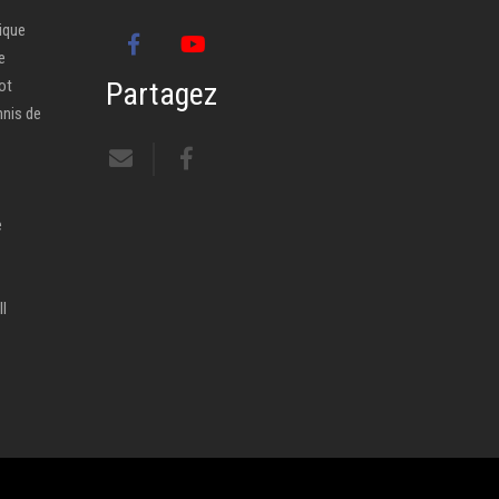
ique
e
ot
Partagez
nnis de
e
ll